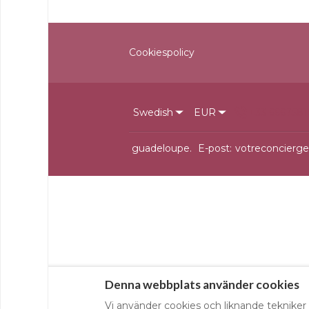
Cookiespolicy
Swedish
EUR
+33 6667581
guadeloupe
.
E-post
:
votreconcierge
Denna webbplats använder cookies
Vi använder cookies och liknande tekniker 