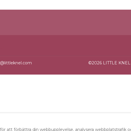
62
@littleknel.com
©
2026
LITTLE KNEL
för att förbättra din webbupplevelse, analysera webbplatstrafik 