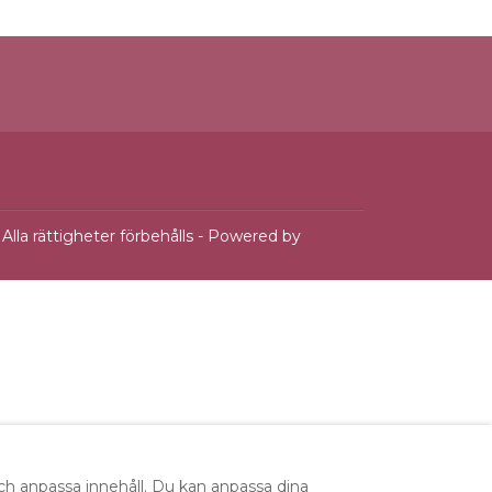
Alla rättigheter förbehålls
- Powered by
Lodgify
och anpassa innehåll. Du kan anpassa dina