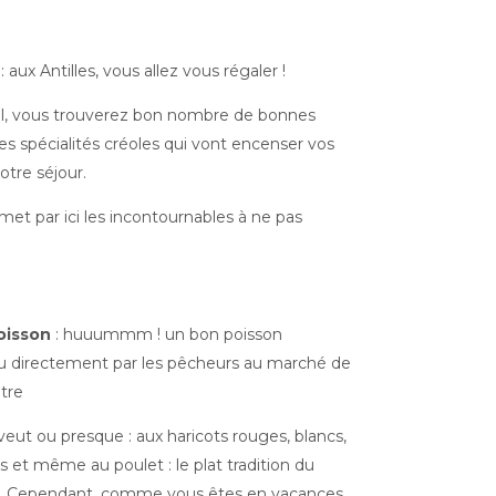
aux Antilles, vous allez vous régaler !
eil, vous trouverez bon nombre de bonnes
es spécialités créoles qui vont encenser vos
otre séjour.
et par ici les incontournables à ne pas
oisson
: huuummm ! un bon poisson
 directement par les pêcheurs au marché de
tre
n veut ou presque : aux haricots rouges, blancs,
es et même au poulet : le plat tradition du
e. Cependant, comme vous êtes en vacances,