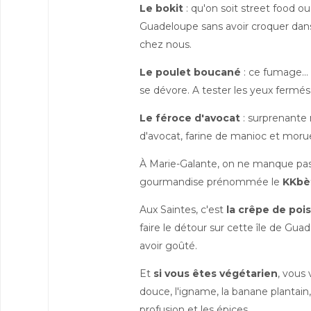
Le bokit
: qu'on soit street food ou
Guadeloupe sans avoir croquer dans
chez nous.
Le poulet boucané
: ce fumage... 
se dévore. A tester les yeux fermés
Le féroce d'avocat
: surprenante 
d'avocat, farine de manioc et moru
À Marie-Galante, on ne manque pas
gourmandise prénommée le
KKbè
Aux Saintes, c'est
la crêpe de poi
faire le détour sur cette île de Gua
avoir goûté.
Et
si vous êtes végétarien
, vous 
douce, l'igname, la banane plantain, l
profusion et les épices.