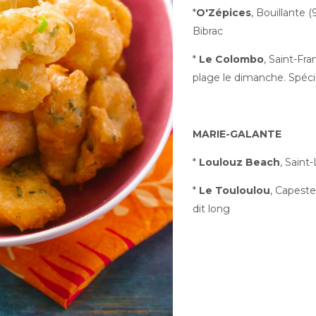
*
O'Zépices
, Bouillante 
Bibrac
*
Le Colombo
, Saint-Fra
plage le dimanche. Spécia
MARIE-GALANTE
*
Loulouz Beach
, Saint
*
Le Touloulou
, Capeste
dit long