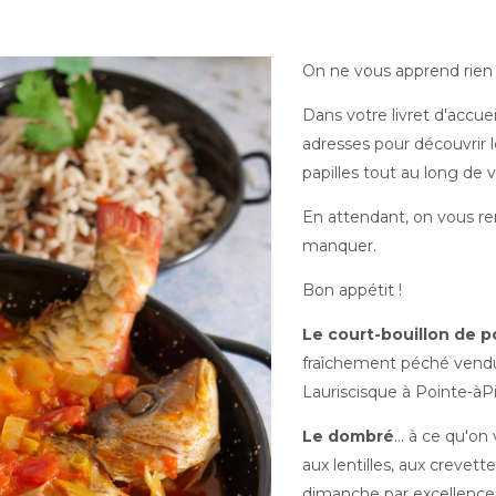
On ne vous apprend rien : 
Dans votre livret d'accu
adresses pour découvrir l
papilles tout au long de v
En attendant, on vous rem
manquer.
Bon appétit !
Le court-bouillon de p
fraîchement péché vendu
Lauriscisque à Pointe-àPi
Le dombré
... à ce qu'o
aux lentilles, aux crevett
dimanche par excellenc