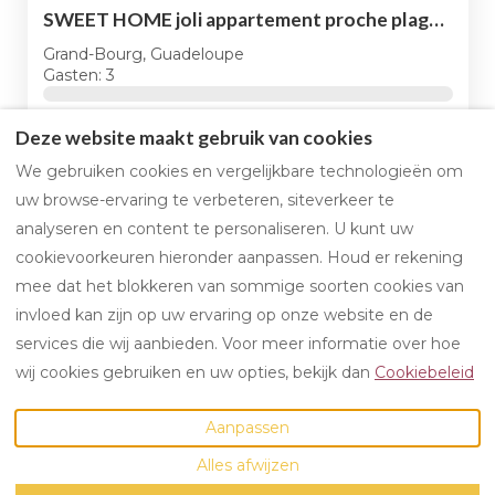
SWEET HOME joli appartement proche plage privée
Grand-Bourg, Guadeloupe
Gasten: 3
€90
vanaf
per nacht
Deze website maakt gebruik van cookies
We gebruiken cookies en vergelijkbare technologieën om
uw browse-ervaring te verbeteren, siteverkeer te
analyseren en content te personaliseren. U kunt uw
cookievoorkeuren hieronder aanpassen. Houd er rekening
Cookiebeleid
mee dat het blokkeren van sommige soorten cookies van
invloed kan zijn op uw ervaring op onze website en de
services die wij aanbieden. Voor meer informatie over hoe
Nederlands
EUR
+33 666758162
wij cookies gebruiken en uw opties, bekijk dan
Cookiebeleid
Aanpassen
Guadeloupe
.
©
2026
LITTLE KNEL
Alle
E-mail
:
rechten voorbehouden
-
Alles afwijzen
votreconcierge@littlekn
Aangedreven
el.com
door
Lodgify