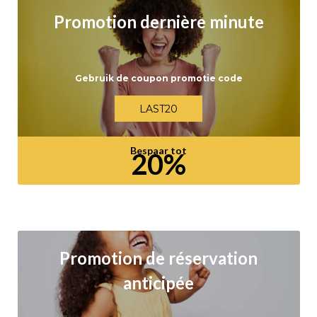
Promotion dernière minute
Gebruik de coupon promotie code
LAST20
Bespaar tot
20%
Promotion de réservation
anticipée